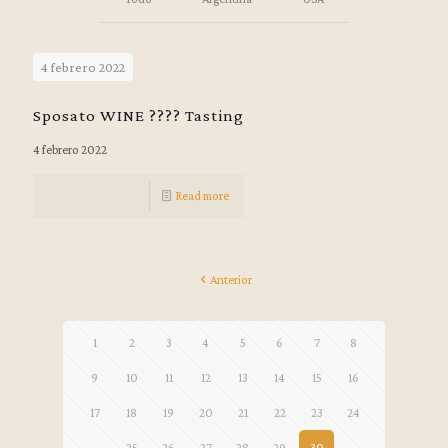
4 febrero 2022
Sposato WINE ???? Tasting
4 febrero 2022
Read more
Anterior
1
2
3
4
5
6
7
8
9
10
11
12
13
14
15
16
17
18
19
20
21
22
23
24
25
26
27
28
29
30