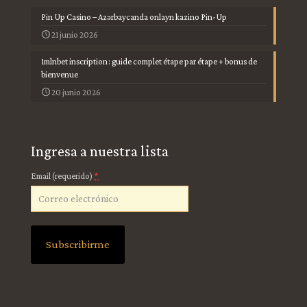
Pin Up Casino – Azərbaycanda onlayn kazino Pin-Up
21 junio 2026
1mlnbet inscription : guide complet étape par étape + bonus de
bienvenue
20 junio 2026
Ingresa a nuestra lista
*
Email (requerido)
Constant
Contact
Use.