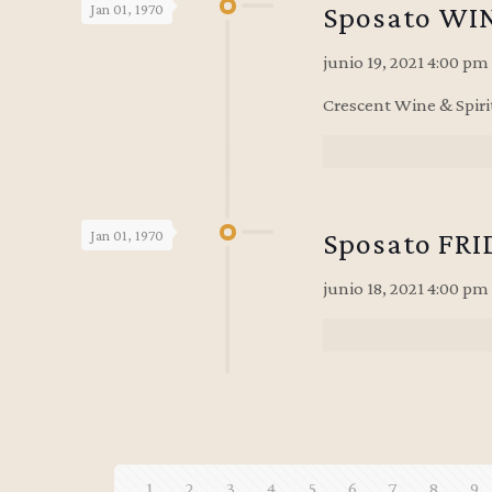
Jan 01, 1970
Sposato WIN
junio 19, 2021 4:00 pm
Crescent Wine & Spiri
Jan 01, 1970
Sposato FRI
junio 18, 2021 4:00 pm
1
2
3
4
5
6
7
8
9