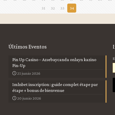
31
32
33
34
Últimos Eventos
E
Pin Up Casino – Azərbaycanda onlayn kazino
Pin-Up
21 junio 2026
1mlnbet inscription : guide complet étape par
étape + bonus de bienvenue
20 junio 2026
C
C
U