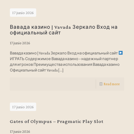
17 junio 2026
Вавада казино | Vavada Зеркало Вход на
официальный сайт
17 junio 2026
Вавада казино | Vavada Зеркало Вход на официальный сайт
ИГРАТЬ Содержимое Вавада казино – надежный партнер
для игроков Преимущества использования Вавада казино
Официальный сайт Vavada
[…]
Read more
17 junio 2026
Gates of Olympus – Pragmatic Play Slot
17 junio 2026