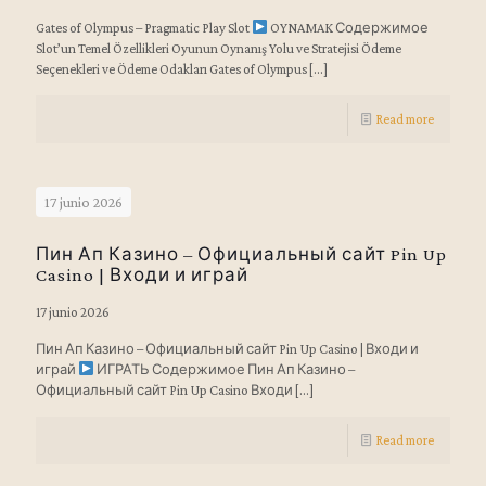
Gates of Olympus – Pragmatic Play Slot
OYNAMAK Содержимое
Slot’un Temel Özellikleri Oyunun Oynanış Yolu ve Stratejisi Ödeme
Seçenekleri ve Ödeme Odakları Gates of Olympus
[…]
Read more
17 junio 2026
Пин Ап Казино – Официальный сайт Pin Up
Casino | Входи и играй
17 junio 2026
Пин Ап Казино – Официальный сайт Pin Up Casino | Входи и
играй
ИГРАТЬ Содержимое Пин Ап Казино –
Официальный сайт Pin Up Casino Входи
[…]
Read more