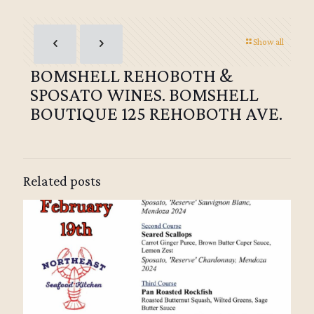
Show all
BOMSHELL REHOBOTH &
SPOSATO WINES. BOMSHELL
BOUTIQUE 125 REHOBOTH AVE.
Related posts