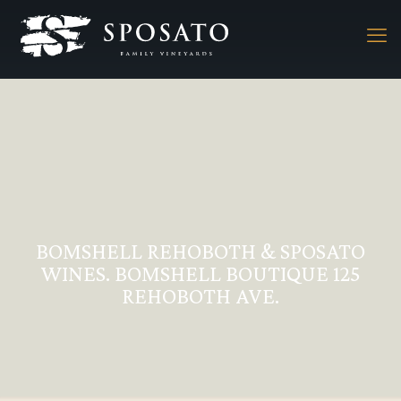
BOMSHELL REHOBOTH & SPOSATO
WINES. BOMSHELL BOUTIQUE 125
REHOBOTH AVE.